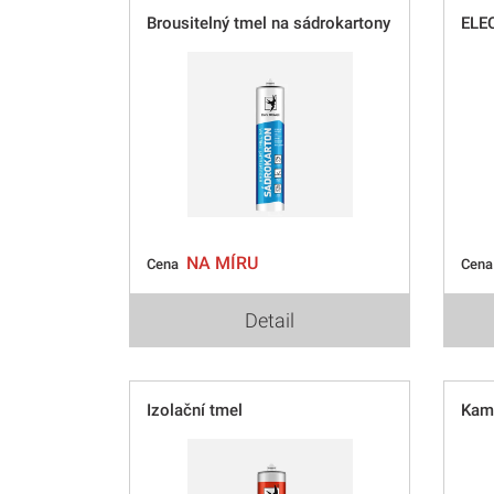
Brousitelný tmel na sádrokartony
ELE
NA MÍRU
Cena
Cen
Detail
Izolační tmel
Kam