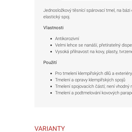
Jednosložkový těsnící spárovací tmel, na bázi e
elastický spoj.
Vlastnosti
Antikorozivní
Velmi lehce se nanáší, přetíratelný disp
Vysoká přilnavost na kovy, plasty, tvrze
Použití
Pro tmelení klempířských dílů a exteriér
Tmelení a opravy klempířských spojů
Tmelení spojovacích částí; není vhodný 
Tmelení a podtmelování kovových parape
VARIANTY