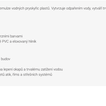
mulze vodných pryskyřic plastů. Vytvrzuje odpařením vody, vytváří trva
erzními barvami
né PVC a eloxovaný hliník
y budov
na lepení okapů a trvalému zatížení vodou
tů atik, říms a střešních systémů