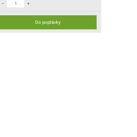
–
+
Do poptávky