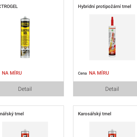
CTROGEL
Hybridní protipožární tmel
NA MÍRU
NA MÍRU
a
Cena
Detail
Detail
nářský tmel
Karosářský tmel