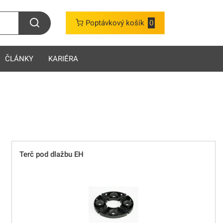
Poptávkový košík
0
ČLÁNKY
KARIÉRA
Terč pod dlažbu EH