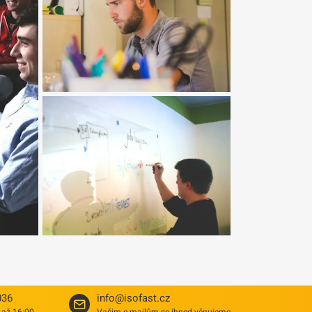
036
info@isofast.cz