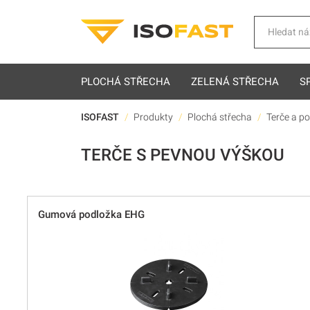
Hledat
PLOCHÁ STŘECHA
ZELENÁ STŘECHA
S
ISOFAST
Produkty
Plochá střecha
Terče a p
TERČE S PEVNOU VÝŠKOU
Gumová podložka EHG