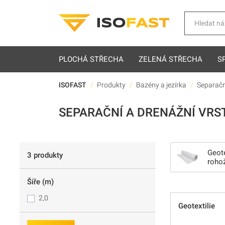
Hledat
PLOCHÁ STŘECHA
ZELENÁ STŘECHA
S
ISOFAST
Produkty
Bazény a jezírka
Separačn
SEPARAČNÍ A DRENÁŽNÍ VRS
Geote
3 produkty
roho
Šíře (m)
2,0
Geotextilie