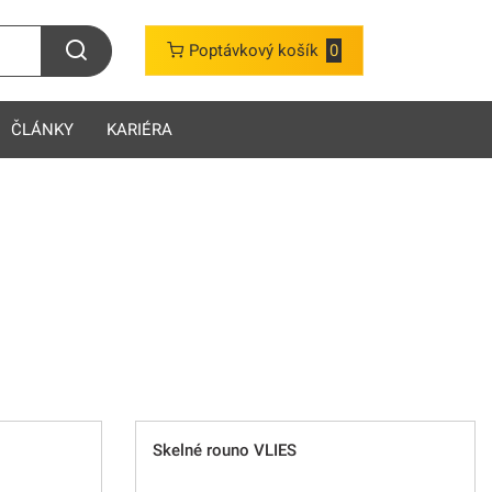
Poptávkový košík
0
ČLÁNKY
KARIÉRA
Skelné rouno VLIES