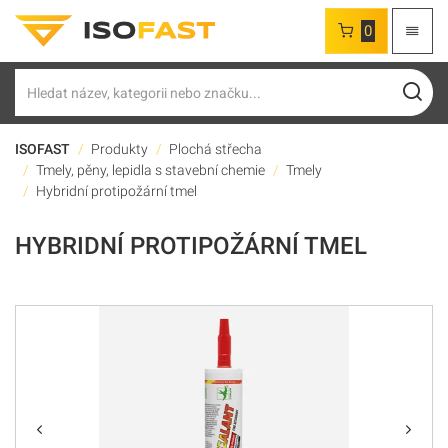
0
Hledat
ISOFAST
Produkty
Plochá střecha
Tmely, pěny, lepidla s stavební chemie
Tmely
Hybridní protipožární tmel
HYBRIDNÍ PROTIPOŽÁRNÍ TMEL