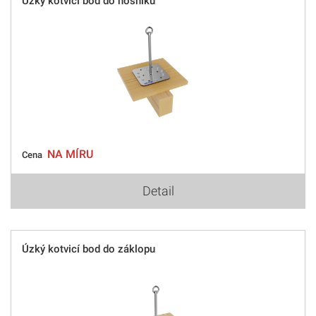
Úzký kotvicí bod do nosníku
NA MÍRU
Cena
Detail
Úzký kotvicí bod do záklopu