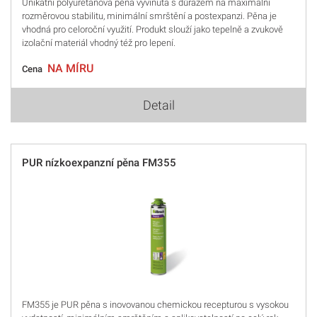
Unikátní polyuretanová pěna vyvinutá s důrazem na maximální
rozměrovou stabilitu, minimální smrštění a postexpanzi. Pěna je
vhodná pro celoroční využití. Produkt slouží jako tepelně a zvukově
izolační materiál vhodný též pro lepení.
NA MÍRU
Cena
Detail
PUR nízkoexpanzní pěna FM355
FM355 je PUR pěna s inovovanou chemickou recepturou s vysokou