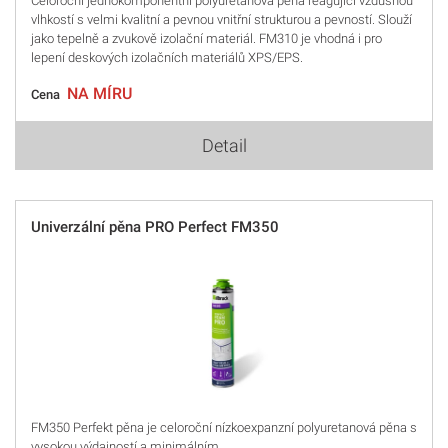
Celoroční jednokomponentní polyuretanová pěna reagující vzdušnou
vlhkostí s velmi kvalitní a pevnou vnitřní strukturou a pevností. Slouží
jako tepelně a zvukově izolační materiál. FM310 je vhodná i pro
lepení deskových izolačních materiálů XPS/EPS.
NA MÍRU
Cena
Detail
Univerzální pěna PRO Perfect FM350
FM350 Perfekt pěna je celoroční nízkoexpanzní polyuretanová pěna s
vysokou výdajností a minimálním