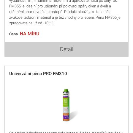
vydatností, minimálním smrštěním a aplikovatelností po celý rok.
FM355 je ideální pro utěsnění připojovací spáry oken a dveří a
utěsnění spár, otvorů a prostupů. Produkt slouží jako tepelně a
zvukově izolační materiál a je též vhodný pro lepení. Pěna FM355 je
zpracovatelná již od -10 °C.
NA MÍRU
Cena
Detail
Univerzální pěna PRO FM310