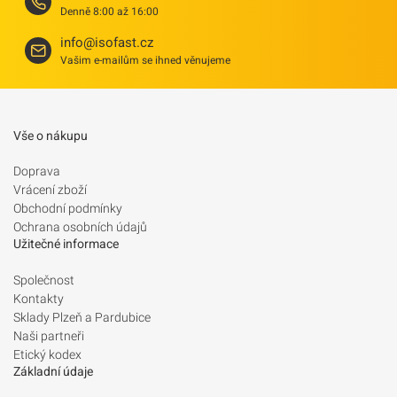
Denně 8:00 až 16:00
info@isofast.cz
Vašim e-mailům se ihned věnujeme
Vše o nákupu
Doprava
Vrácení zboží
Obchodní podmínky
Ochrana osobních údajů
Užitečné informace
Společnost
Kontakty
Sklady Plzeň a Pardubice
Naši partneři
Etický kodex
Základní údaje