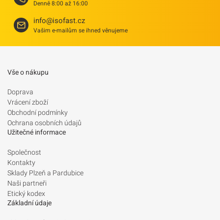
Denně 8:00 až 16:00
info@isofast.cz
Vašim e-mailům se ihned věnujeme
Vše o nákupu
Doprava
Vrácení zboží
Obchodní podmínky
Ochrana osobních údajů
Užitečné informace
Společnost
Kontakty
Sklady Plzeň a Pardubice
Naši partneři
Etický kodex
Základní údaje