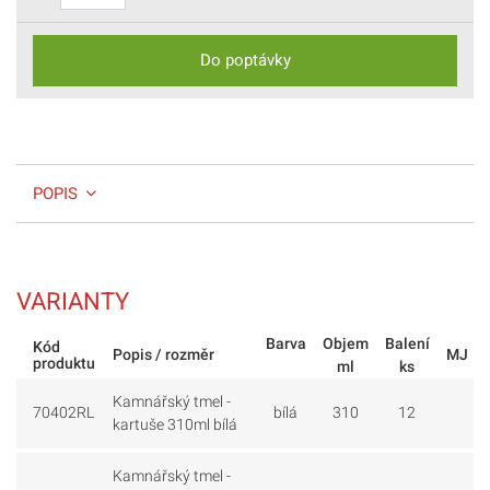
Do poptávky
POPIS
VARIANTY
Barva
Objem
Balení
Kód
Popis / rozměr
MJ
produktu
ml
ks
Kamnářský tmel -
70402RL
bílá
310
12
kartuše 310ml bílá
Kamnářský tmel -