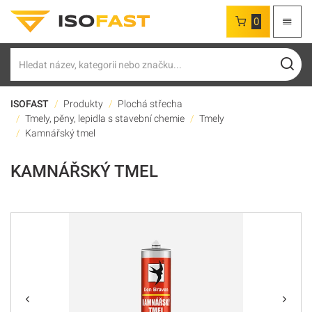
0
Hledat
ISOFAST
Produkty
Plochá střecha
Tmely, pěny, lepidla s stavební chemie
Tmely
Kamnářský tmel
KAMNÁŘSKÝ TMEL