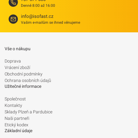
Denně 8:00 až 16:00
info@isofast.cz
Vašim e-mailům se ihned věnujeme
Vše o nákupu
Doprava
Vrácení zboží
Obchodní podmínky
Ochrana osobních údajů
Užitečné informace
Společnost
Kontakty
Sklady Plzeň a Pardubice
Naši partneři
Etický kodex
Základní údaje