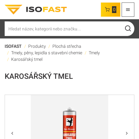
0
Hledat
ISOFAST
Produkty
Plochá střecha
Tmely, pěny, lepidla s stavební chemie
Tmely
Karosářský tmel
KAROSÁŘSKÝ TMEL