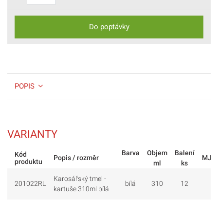
Do poptávky
POPIS
VARIANTY
Barva
Objem
Balení
Kód
Popis / rozměr
MJ
produktu
ml
ks
Karosářský tmel -
201022RL
bílá
310
12
kartuše 310ml bílá