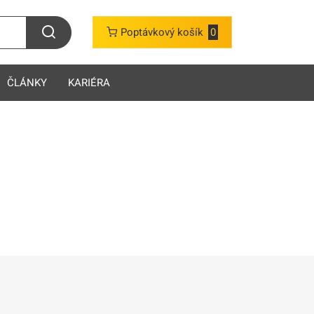
Poptávkový košík
0
ČLÁNKY
KARIÉRA