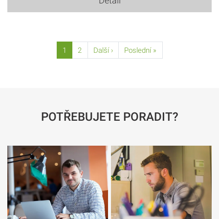
Detail
1
2
Další ›
Poslední »
POTŘEBUJETE PORADIT?