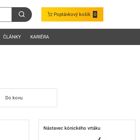
Poptávkový košík
0
ČLÁNKY
KARIÉRA
Do kovu
Nástavec kónického vrtáku