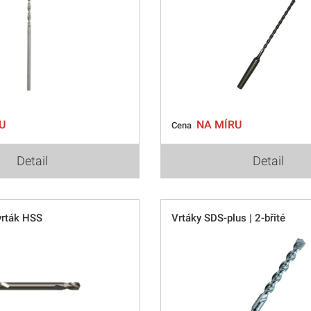
U
NA MÍRU
Cena
Detail
Detail
vrták HSS
Vrtáky SDS-plus | 2-břité