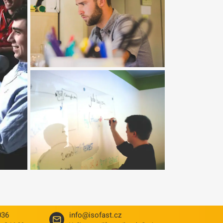
036
info@isofast.cz