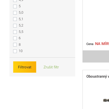
5
5,0
5,1
5,2
5,5
6
NA MÍR
Cena
8
10
Filtrovat
Zrušit filtr
Oboustranný 