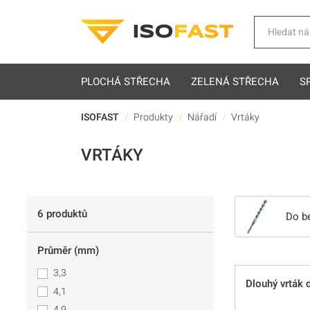
Hledat
PLOCHÁ STŘECHA
ZELENÁ STŘECHA
S
ISOFAST
Produkty
Nářadí
Vrtáky
VRTÁKY
6 produktů
Do b
Průměr (mm)
3,3
Dlouhý vrták 
4,1
4,9