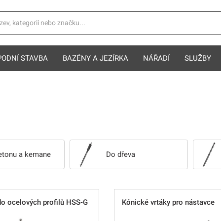
PODNÍ STAVBA
BAZÉNY A JEZÍRKA
NÁŘADÍ
SLUŽBY
etonu a kemane
Do dřeva
do ocelových profilů HSS-G
Kónické vrtáky pro nástavce