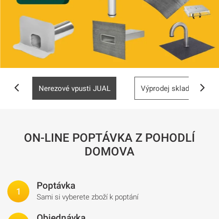
UAL
Nerezové vpusti JUAL
Výprodej skladu až -70
ON-LINE POPTÁVKA Z POHODLÍ
DOMOVA
Poptávka
Sami si vyberete zboží k poptání
Objednávka