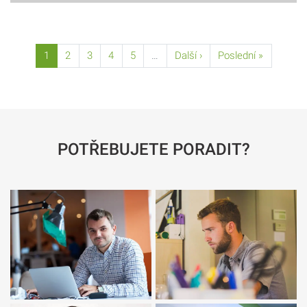
1
2
3
4
5
…
Další ›
Poslední »
POTŘEBUJETE PORADIT?