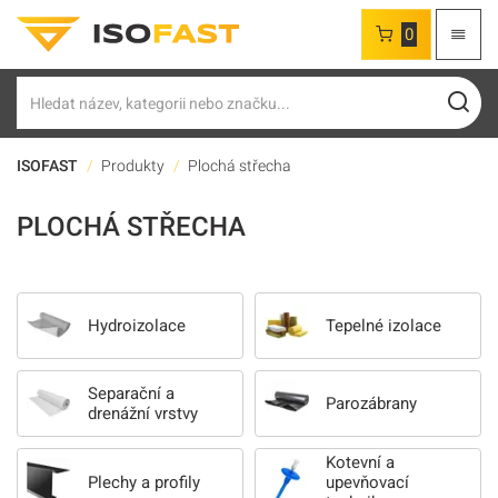
0
Hledat
ISOFAST
Produkty
Plochá střecha
PLOCHÁ STŘECHA
Hydroizolace
Tepelné izolace
Separační a
Parozábrany
drenážní vrstvy
Kotevní a
Plechy a profily
upevňovací