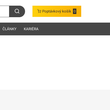
Poptávkový košík
0
ČLÁNKY
KARIÉRA