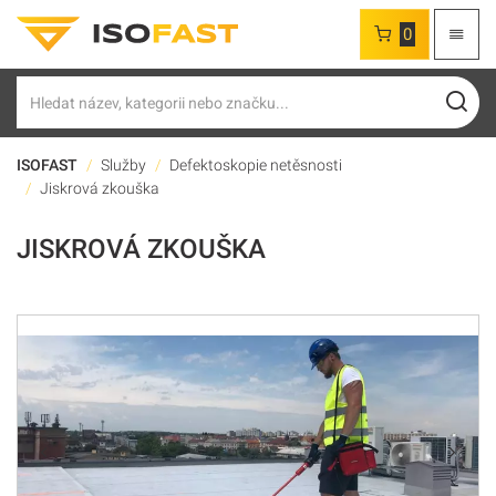
0
Hledat
ISOFAST
Služby
Defektoskopie netěsnosti
Jiskrová zkouška
JISKROVÁ ZKOUŠKA