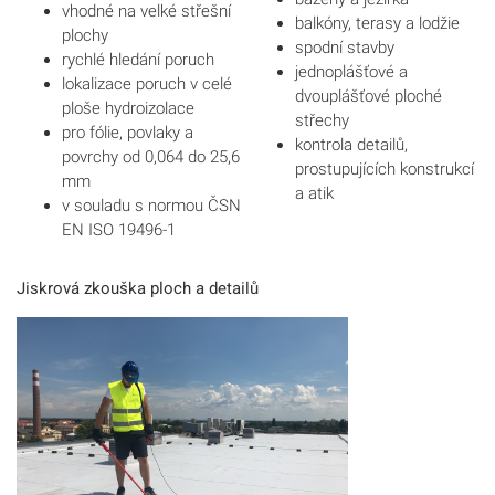
vhodné na velké střešní
balkóny, terasy a lodžie
plochy
spodní stavby
rychlé hledání poruch
jednoplášťové a
lokalizace poruch v celé
dvouplášťové ploché
ploše hydroizolace
střechy
pro fólie, povlaky a
kontrola detailů,
povrchy od 0,064 do 25,6
prostupujících konstrukcí
mm
a atik
v souladu s normou ČSN
EN ISO 19496-1
Jiskrová zkouška ploch a detailů