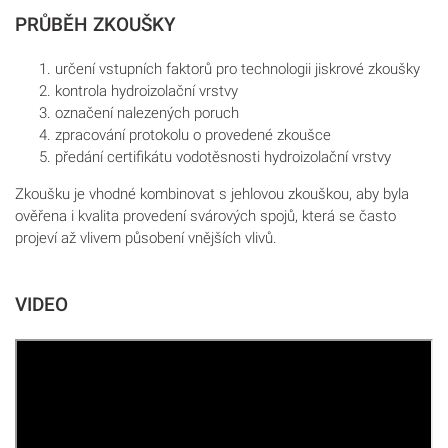
PRŮBĚH ZKOUŠKY
určení vstupních faktorů pro technologii jiskrové zkoušky
kontrola hydroizolační vrstvy
označení nalezených poruch
zpracování protokolu o provedené zkoušce
předání certifikátu vodotěsnosti hydroizolační vrstvy
Zkoušku je vhodné kombinovat s jehlovou zkouškou, aby byla
ověřena i kvalita provedení svárových spojů, která se často
projeví až vlivem působení vnějších vlivů.
VIDEO