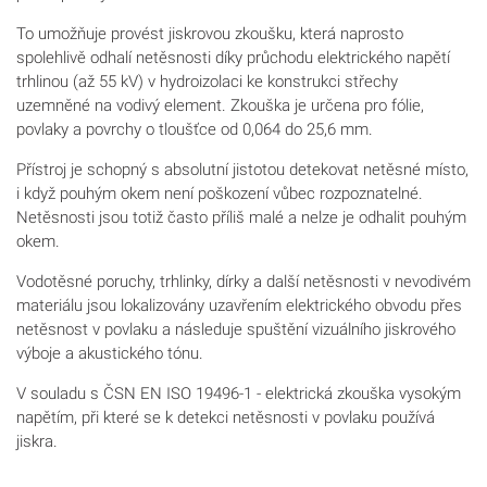
To umožňuje provést jiskrovou zkoušku, která naprosto
spolehlivě odhalí netěsnosti díky průchodu elektrického napětí
trhlinou (až 55 kV) v hydroizolaci ke konstrukci střechy
uzemněné na vodivý element. Zkouška je určena pro fólie,
povlaky a povrchy o tloušťce od 0,064 do 25,6 mm.
Přístroj je schopný s absolutní jistotou detekovat netěsné místo,
i když pouhým okem není poškození vůbec rozpoznatelné.
Netěsnosti jsou totiž často příliš malé a nelze je odhalit pouhým
okem.
Vodotěsné poruchy, trhlinky, dírky a další netěsnosti v nevodivém
materiálu jsou lokalizovány uzavřením elektrického obvodu přes
netěsnost v povlaku a následuje spuštění vizuálního jiskrového
výboje a akustického tónu.
V souladu s ČSN EN ISO 19496-1 - elektrická zkouška vysokým
napětím, při které se k detekci netěsnosti v povlaku používá
jiskra.