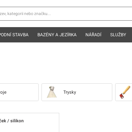
PODNÍ STAVBA
BAZÉNY A JEZÍRKA
NÁŘADÍ
SLUŽBY
roje
Trysky
ček / silikon