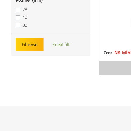
Rozměr (mm)
28
40
80
Filtrovat
Zrušit filtr
NA MÍR
Cena