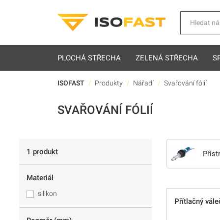
Hledat
PLOCHÁ STŘECHA
ZELENÁ STŘECHA
S
ISOFAST
Produkty
Nářadí
Svařování fólií
SVAŘOVÁNÍ FÓLIÍ
1 produkt
Příst
Materiál
silikon
Přítlačný vále