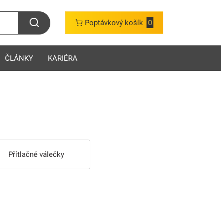
Poptávkový košík
0
ČLÁNKY
KARIÉRA
Přítlačné válečky