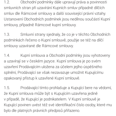
1.2. Obchodní podmínky dále upravují práva a povinnosti
smluvních stran při uzavírání Kupních smluv případně dílčích
smluv dle Rámcové smlouvy a další související právní vztahy.
Ustanovení Obchodních podmínek jsou nedílnou součástí Kupní
smlouvy, případně Rámcové kupní smlouvy.
1.3. Smluvní strany sjednaly, že co je v těchto Obchodních
podmínkách řečeno o Kupní smlouvě, použije se též na dílčí
smlouvy uzavírané dle Rámcové smlouvy.
1.4. Kupní smlouva a Obchodní podmínky jsou vyhotoveny
a uzavírají se v českém jazyce. Kupní smlouva je po svém
uzavření Prodávajícím uložena za účelem jejího úspěšného
splnění, Prodávající se však nezavazuje umožnit Kupujícímu
opakovaný přístup k uzavřené Kupní smlouvě.
1.5. Prodávající tímto prohlašuje a Kupující bere na vědomí,
že Kupní smlouva může být s Kupujícím uzavřena jedině
v případě, že Kupující je podnikatelem. V Kupní smlouvě je
Kupující povinen uvést též své identifikační číslo osoby, které mu
bylo dle platných právních předpisů přiřazeno.