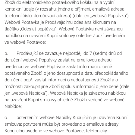
Zboží do elektronického poptávkového košíku na a vyplní
kontaktní údaje (v rozsahu: jméno a příjmení, emailová adresa,
telefonní číslo, doručovací adresa) (dále jen „webová Poptávka“).
Webová Poptávka je Prodávajícímu odeslána kliknutím na
tlačítko „Odeslat poptávku“. Webová Poptávka není závaznou
nabídkou na uzavření Kupní smlouvy ohledně Zboží uvedeném
ve webové Poptávce;
b. Prodávající se zavazuje nejpozději do 7 (sedm) dnů od
doručení webové Poptávky zaslat na emailovou adresu
uvedenou ve webové Poptávce zaslat informaci o ceně
poptávaného Zboží, o jeho dostupnosti a datu předpokládaného
doručení, popř. zaslat informaci o nedostupnosti Zboží a o
možnosti zakoupit jiné Zboží spolu s informací o jeho ceně (dále
jen „webová Nabídka“). Webová Nabídka je závaznou nabídkou
na uzavření Kupní smlouvy ohledně Zboží uvedené ve webové
Nabídce;
c. potvrzením webové Nabídky Kupujícím je uzavřena Kupní
smlouva; potvrzení může být provedeno z emailové adresy
Kupujícího uvedené ve webové Poptávce, telefonicky