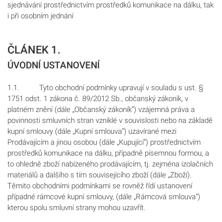
sjednávání prostřednictvím prostředků komunikace na dálku, tak
i při osobním jednání
ČLÁNEK 1.
ÚVODNÍ USTANOVENÍ
1.1. Tyto obchodní podmínky upravují v souladu s ust. §
1751 odst. 1 zákona č. 89/2012 Sb., občanský zákoník, v
platném znění (dále „Občanský zákoník“) vzájemná práva a
povinnosti smluvních stran vzniklé v souvislosti nebo na základě
kupní smlouvy (dále „Kupní smlouva“) uzavírané mezi
Prodávajícím a jinou osobou (dále „Kupující“) prostřednictvím
prostředků komunikace na dálku, případně písemnou formou, a
to ohledně zboží nabízeného prodávajícím, tj. zejména izolačních
materiálů a dalšího s tím souvisejícího zboží (dále „Zboží).
Těmito obchodními podmínkami se rovněž řídí ustanovení
případné rámcové kupní smlouvy, (dále „Rámcová smlouva“)
kterou spolu smluvní strany mohou uzavřít.