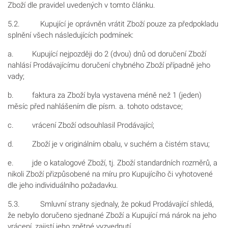
Zboží dle pravidel uvedených v tomto článku.
5.2. Kupující je oprávněn vrátit Zboží pouze za předpokladu
splnění všech následujících podmínek:
a. Kupující nejpozději do 2 (dvou) dnů od doručení Zboží
nahlásí Prodávajícímu doručení chybného Zboží případně jeho
vady;
b. faktura za Zboží byla vystavena méně než 1 (jeden)
měsíc před nahlášením dle písm. a. tohoto odstavce;
c. vrácení Zboží odsouhlasil Prodávající;
d. Zboží je v originálním obalu, v suchém a čistém stavu;
e. jde o katalogové Zboží, tj. Zboží standardních rozměrů, a
nikoli Zboží přizpůsobené na míru pro Kupujícího či vyhotovené
dle jeho individuálního požadavku.
5.3. Smluvní strany sjednaly, že pokud Prodávající shledá,
že nebylo doručeno sjednané Zboží a Kupující má nárok na jeho
vrácení, zajistí jeho zpětné vyzvednutí.