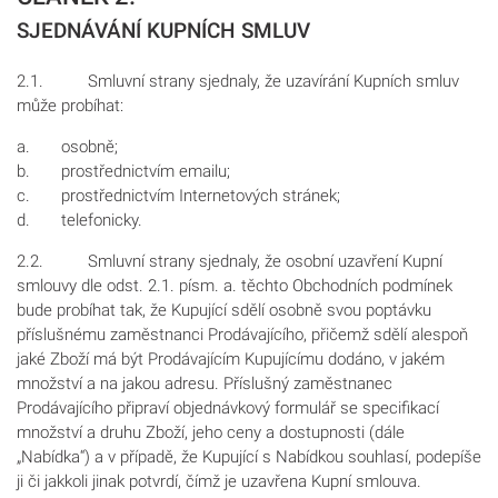
SJEDNÁVÁNÍ KUPNÍCH SMLUV
2.1. Smluvní strany sjednaly, že uzavírání Kupních smluv
může probíhat:
a. osobně;
b. prostřednictvím emailu;
c. prostřednictvím Internetových stránek;
d. telefonicky.
2.2. Smluvní strany sjednaly, že osobní uzavření Kupní
smlouvy dle odst. 2.1. písm. a. těchto Obchodních podmínek
bude probíhat tak, že Kupující sdělí osobně svou poptávku
příslušnému zaměstnanci Prodávajícího, přičemž sdělí alespoň
jaké Zboží má být Prodávajícím Kupujícímu dodáno, v jakém
množství a na jakou adresu. Příslušný zaměstnanec
Prodávajícího připraví objednávkový formulář se specifikací
množství a druhu Zboží, jeho ceny a dostupnosti (dále
„Nabídka“) a v případě, že Kupující s Nabídkou souhlasí, podepíše
ji či jakkoli jinak potvrdí, čímž je uzavřena Kupní smlouva.