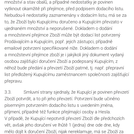
množství a stav obalů, a případné nedostatky je povinen
vytknout okamžitě při přejímce, před podpisem dodacího listu.
Nebudou-li nedostatky zaznamenány v dodacím listu, má se za
to, že Zboží bylo Kupujícímu doručeno a Kupujícím převzato v
ujednaném množství a neporušené. Dokladem o dodání
a množstevní přejímce Zboží může být dodací list potvrzený
Prodávajícím a Kupujícím, popř. jejich zástupci, případně
emailové potvrzení specifikované níže. Dokladem o dodání
a množstevní přejímce zboží je i jakýkoli jiný dokument vydaný
osobou zajišťující doručení Zboží a podepsaný Kupujícím, z
něhož bude předání a převzetí Zboží patrné, tj. např. přepravní
list předložený Kupujícímu zaměstnancem společnosti zajišťující
přepravu.
3.3. Smluvní strany sjednaly, že Kupující je povinen převzetí
Zboží potvrdit, a to při jeho převzetí. Potvrzení bude učiněno
písemným potvrzením dodacího listu s uvedením jména,
příjmení, případně též funkce přejímající osoby a Hesla.
V případě, že Kupující nepotvrdí převzetí Zboží dle předchozích
vět, avšak jeho doručení ve lhůtě 1 (jedna) dne ode dne, kdy
mělo dojít k doručení Zboží, nijak nereklamuje, má se Zboží za