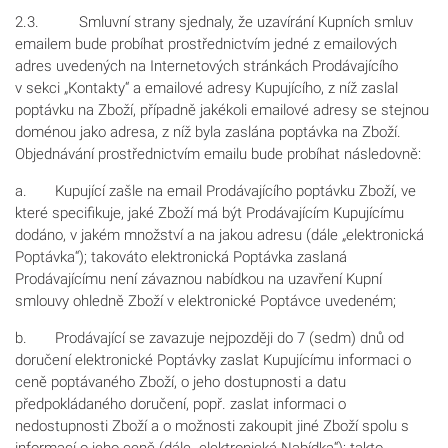
2.3. Smluvní strany sjednaly, že uzavírání Kupních smluv
emailem bude probíhat prostřednictvím jedné z emailových
adres uvedených na Internetových stránkách Prodávajícího
v sekci „Kontakty“ a emailové adresy Kupujícího, z níž zaslal
poptávku na Zboží, případně jakékoli emailové adresy se stejnou
doménou jako adresa, z níž byla zaslána poptávka na Zboží.
Objednávání prostřednictvím emailu bude probíhat následovně:
a. Kupující zašle na email Prodávajícího poptávku Zboží, ve
které specifikuje, jaké Zboží má být Prodávajícím Kupujícímu
dodáno, v jakém množství a na jakou adresu (dále „elektronická
Poptávka“); takováto elektronická Poptávka zaslaná
Prodávajícímu není závaznou nabídkou na uzavření Kupní
smlouvy ohledně Zboží v elektronické Poptávce uvedeném;
b. Prodávající se zavazuje nejpozději do 7 (sedm) dnů od
doručení elektronické Poptávky zaslat Kupujícímu informaci o
ceně poptávaného Zboží, o jeho dostupnosti a datu
předpokládaného doručení, popř. zaslat informaci o
nedostupnosti Zboží a o možnosti zakoupit jiné Zboží spolu s
informací o jeho ceně (dále „elektronická Nabídka“); takto