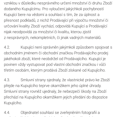
vzniklou v důsledku nesprávného určení množství či druhu Zboží
dodaného Kupujícímu. Pro vyloučení jakýchkoli pochybností
Kupující bere na vědomí a souhlasí s tím, že za úplnost a
přesnost podkladů, z nichž Prodávající při výpočtu množství či
určování kvality Zboží vychází, odpovídá Kupující a Prodávající
nijak neodpovídá za množství či kvalitu, kterou zjistil
z nesprávných, nekompletních, či jinak vadných materiálů.
4.2. Kupující není oprávněn jakýmkoli způsobem spojovat s
obchodním jménem či obchodní značkou Prodávajícího prodej
jakéhokoli zboží, které neobdržel od Prodávajícího. Kupující je
povinen vždy vystupovat pod vlastní obchodní značkou i vůči
třetím osobám, kterým prodává Zboží získané od Kupujícího.
4.3. Smluvní strany sjednaly, že vlastnické právo ke Zboží
přejde na Kupujícího teprve okamžikem jeho úplné úhrady.
Smluvní strany rovněž ujednaly, že nebezpečí škody na Zboží
přechází na Kupujícího okamžikem jejich předání do dispozice
Kupujícího.
4.4. Objednatel souhlasí se zveřejněním fotografií a