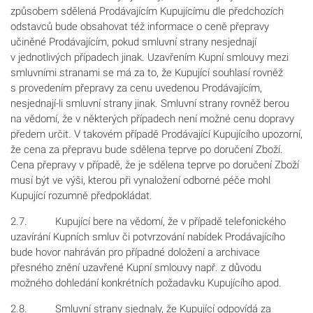
způsobem sdělená Prodávajícím Kupujícímu dle předchozích
odstavců bude obsahovat též informace o ceně přepravy
učiněné Prodávajícím, pokud smluvní strany nesjednají
v jednotlivých případech jinak. Uzavřením Kupní smlouvy mezi
smluvními stranami se má za to, že Kupující souhlasí rovněž
s provedením přepravy za cenu uvedenou Prodávajícím,
nesjednají-li smluvní strany jinak. Smluvní strany rovněž berou
na vědomí, že v některých případech není možné cenu dopravy
předem určit. V takovém případě Prodávající Kupujícího upozorní,
že cena za přepravu bude sdělena teprve po doručení Zboží.
Cena přepravy v případě, že je sdělena teprve po doručení Zboží
musí být ve výši, kterou při vynaložení odborné péče mohl
Kupující rozumně předpokládat.
2.7. Kupující bere na vědomí, že v případě telefonického
uzavírání Kupních smluv či potvrzování nabídek Prodávajícího
bude hovor nahráván pro případné doložení a archivace
přesného znění uzavřené Kupní smlouvy např. z důvodu
možného dohledání konkrétních požadavku Kupujícího apod.
2.8. Smluvní strany sjednaly, že Kupující odpovídá za