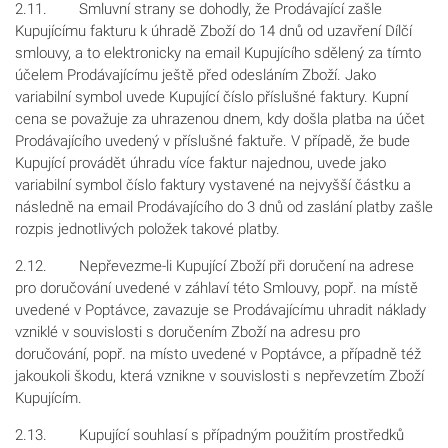
2.11. Smluvní strany se dohodly, že Prodávající zašle
Kupujícímu fakturu k úhradě Zboží do 14 dnů od uzavření Dílčí
smlouvy, a to elektronicky na email Kupujícího sdělený za tímto
účelem Prodávajícímu ještě před odesláním Zboží. Jako
variabilní symbol uvede Kupující číslo příslušné faktury. Kupní
cena se považuje za uhrazenou dnem, kdy došla platba na účet
Prodávajícího uvedený v příslušné faktuře. V případě, že bude
Kupující provádět úhradu více faktur najednou, uvede jako
variabilní symbol číslo faktury vystavené na nejvyšší částku a
následně na email Prodávajícího do 3 dnů od zaslání platby zašle
rozpis jednotlivých položek takové platby.
2.12. Nepřevezme-li Kupující Zboží při doručení na adrese
pro doručování uvedené v záhlaví této Smlouvy, popř. na místě
uvedené v Poptávce, zavazuje se Prodávajícímu uhradit náklady
vzniklé v souvislosti s doručením Zboží na adresu pro
doručování, popř. na místo uvedené v Poptávce, a případně též
jakoukoli škodu, která vznikne v souvislosti s nepřevzetím Zboží
Kupujícím.
2.13. Kupující souhlasí s případným použitím prostředků