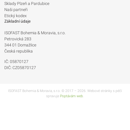
Sklady Plzeň a Pardubice
Naši partneři
Etický kodex
Základní údaje
ISOFAST Bohemia & Moravia, s.r.o.
Petrovická 283
344 01 Domažlice
Česká republika
IČ: 05870127
DIČ: CZ05870127
ISOFAST Bohemia & Moravia, s.r.o. © 2017 – 2026. Webové stránky s péčí
spravuje
Poptávám web
.