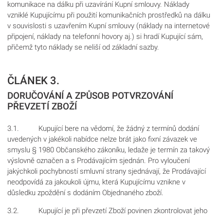
komunikace na dálku při uzavírání Kupní smlouvy. Náklady
vzniklé Kupujícímu při použití komunikačních prostředků na dálku
v souvislosti s uzavřením Kupní smlouvy (náklady na internetové
připojení, náklady na telefonní hovory aj.) si hradí Kupující sám,
přičemž tyto náklady se neliší od základní sazby.
ČLÁNEK 3.
DORUČOVÁNÍ A ZPŮSOB POTVRZOVÁNÍ
PŘEVZETÍ ZBOŽÍ
3.1. Kupující bere na vědomí, že žádný z termínů dodání
uvedených v jakékoli nabídce nelze brát jako fixní závazek ve
smyslu § 1980 Občanského zákoníku, ledaže je termín za takový
výslovně označen a s Prodávajícím sjednán. Pro vyloučení
jakýchkoli pochybností smluvní strany sjednávají, že Prodávající
neodpovídá za jakoukoli újmu, která Kupujícímu vznikne v
důsledku zpoždění s dodáním Objednaného zboží.
3.2. Kupující je při převzetí Zboží povinen zkontrolovat jeho