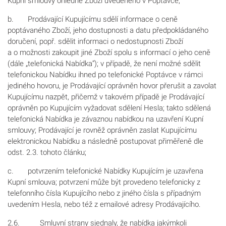
Kupní smlouvy ohledně Zboží uvedeného v Poptávce;
b. Prodávající Kupujícímu sdělí informace o ceně
poptávaného Zboží, jeho dostupnosti a datu předpokládaného
doručení, popř. sdělit informaci o nedostupnosti Zboží
a o možnosti zakoupit jiné Zboží spolu s informací o jeho ceně
(dále „telefonická Nabídka“); v případě, že není možné sdělit
telefonickou Nabídku ihned po telefonické Poptávce v rámci
jediného hovoru, je Prodávající oprávněn hovor přerušit a zavolat
Kupujícímu nazpět, přičemž v takovém případě je Prodávající
oprávněn po Kupujícím vyžadovat sdělení Hesla; takto sdělená
telefonická Nabídka je závaznou nabídkou na uzavření Kupní
smlouvy; Prodávající je rovněž oprávněn zaslat Kupujícímu
elektronickou Nabídku a následně postupovat přiměřeně dle
odst. 2.3. tohoto článku;
c. potvrzením telefonické Nabídky Kupujícím je uzavřena
Kupní smlouva; potvrzení může být provedeno telefonicky z
telefonního čísla Kupujícího nebo z jiného čísla s případným
uvedením Hesla, nebo též z emailové adresy Prodávajícího.
2.6. Smluvní strany sjednaly, že nabídka jakýmkoli