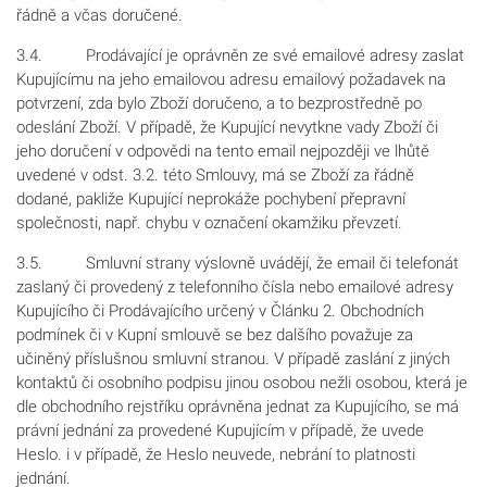
řádně a včas doručené.
3.4. Prodávající je oprávněn ze své emailové adresy zaslat
Kupujícímu na jeho emailovou adresu emailový požadavek na
potvrzení, zda bylo Zboží doručeno, a to bezprostředně po
odeslání Zboží. V případě, že Kupující nevytkne vady Zboží či
jeho doručení v odpovědi na tento email nejpozději ve lhůtě
uvedené v odst. 3.2. této Smlouvy, má se Zboží za řádně
dodané, pakliže Kupující neprokáže pochybení přepravní
společnosti, např. chybu v označení okamžiku převzetí.
3.5. Smluvní strany výslovně uvádějí, že email či telefonát
zaslaný či provedený z telefonního čísla nebo emailové adresy
Kupujícího či Prodávajícího určený v Článku 2. Obchodních
podmínek či v Kupní smlouvě se bez dalšího považuje za
učiněný příslušnou smluvní stranou. V případě zaslání z jiných
kontaktů či osobního podpisu jinou osobou nežli osobou, která je
dle obchodního rejstříku oprávněna jednat za Kupujícího, se má
právní jednání za provedené Kupujícím v případě, že uvede
Heslo. i v případě, že Heslo neuvede, nebrání to platnosti
jednání.