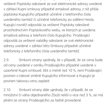
veškeré Poptávky odeslané ze své elektronické adresy uvedené
v záhlaví Kupní smlouvy případně emailové adresy, z níž přišla
poptávka Kupujícího případně učiněné z telefonního čísla
uvedeného tamtéž či učiněné telefonicky po sdělení Hesla.
Kupující rovněž odpovídá za veškeré Poptávky odeslané
prostřednictvím Poptávkového webu, ve kterých je uvedena
emailová adresa a telefonní číslo Kupujícího. Prodávající
odpovídá za veškeré nabídky odeslané ze své elektronické
adresy uvedené v záhlaví této Smlouvy případně učiněné
telefonicky z telefonního čísla uvedeného tamtéž.
2.9. Smluvní strany sjednaly, že v případě, že se cena bude
od ceny uvedené v ceníku Prodávajícího případně uvedené v
uzavřené Kupní smlouvě, lišit o méně než 10 %, není Prodávající
povinen o takové změně Kupujícího informovat a Kupující je
povinen takovou cenu zaplatit.
2.10. Smluvní strany dále ujednaly, že v případě, že se
množství či váha objednaného Zboží neliší o více než 3 %, se má
plnění ze strany Prodávajícího za řádně provedené.