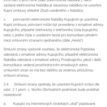
zaslaná elektronická Nabídka je závaznou nabídkou na uzavření
Kupní smlouvy ohledně Zboží uvedeného v Nabídce;
c. potvrzením elektronické Nabídky Kupujícím je uzavřena
Kupní smlouva; potvrzení může být provedeno z emailové adresy
Kupujícího, případně telefonicky z telefonního čísla Kupujícího
nebo z jiného čísla s uvedením hesla pro komunikaci předem
mezi smluvními stranami sjednaného (dále „Heslo“).
Smluvní strany výslovně souhlasí, že elektronická Poptávka
odeslaná z emailové adresy Kupujícího, případně elektronická
Nabídka odeslaná z emailové adresy Prodávajícího, jakož i další
komunikace vedená prostřednictvím emailových adres
smluvních stran se má bez dalšího za vedenou příslušnou
smluvní stranou.
2.4. Smluvní strany sjednaly, že uzavírání Kupních smluv dle
odst. 2.1 písm. c. těchto Obchodních podmínek bude probíhat
následovně:
a. Kupující na Internetových stránkách „vloží“ poptávané