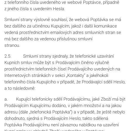
z telefonního čísla uvedeného ve webové Poptávce, případně
z jiného čísla s uvedením Hesla.
Smluvní strany výslovně souhlasí, že webová Poptávka se má
bez dalšího za učiněnou Kupujícím, jakož i další komunikace
vedená prostřednictvím emailových adres smluvních stran se
má bez dalšího za vedenou příslušnou smluvní
stra
2.5. Smluvní strany sjednaly, že telefonické uzavírání
Kupních smluv může být s Prodávajícím činěno výlučně
prostřednictvím telefonních čísel Prodávajícího uvedených na
Internetových stránkách v sekci „Kontakty“ a jakéhokoli
telefonního čísla Kupujícího v případě, že Prodávající sdělí Heslo,
a to následovně:
a. Kupující telefonicky sdělí Prodávajícímu, jaké Zboží má být
Prodávajícím Kupujícímu dodáno, v jakém množství a na jakou
adresu (dále „telefonická Poptávka“) a v případě, že ještě nebylo
dohodnuto, sjedná s Prodávajícím Heslo; takto sdělená
Poptávka Prodávajícímu není závaznou nabídkou na uzavření