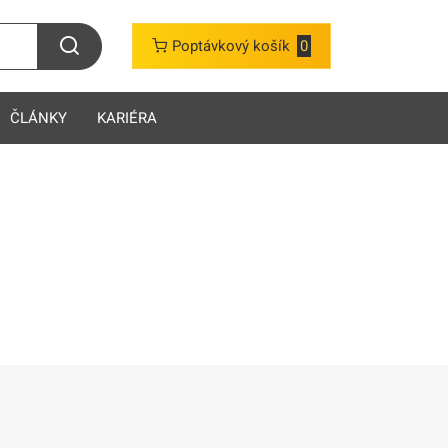
Poptávkový košík
0
ČLÁNKY
KARIÉRA