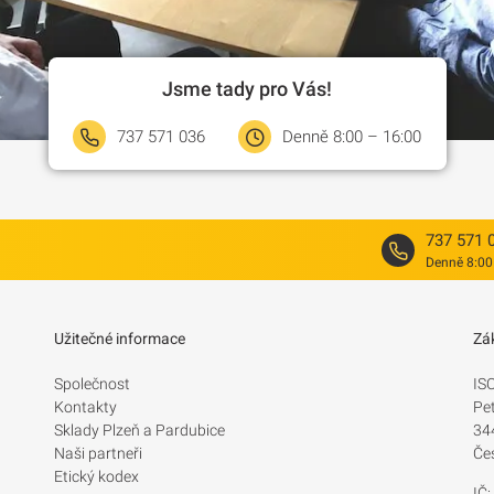
Jsme tady pro Vás!
737 571 036
Denně 8:00 – 16:00
737 571 
Denně 8:00
Užitečné informace
Zá
Společnost
IS
Kontakty
Pe
Sklady Plzeň a Pardubice
34
Naši partneři
Če
Etický kodex
IČ