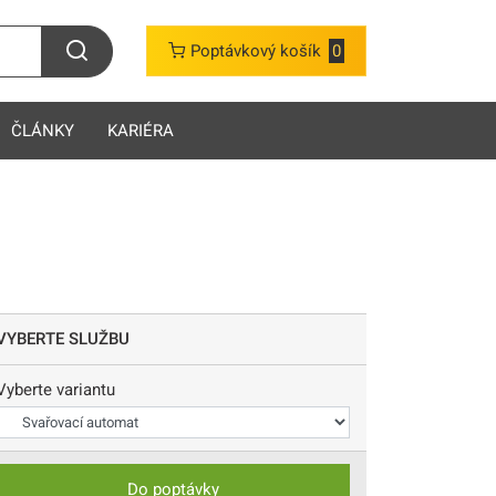
Poptávkový košík
0
ČLÁNKY
KARIÉRA
VYBERTE SLUŽBU
Vyberte variantu
Do poptávky