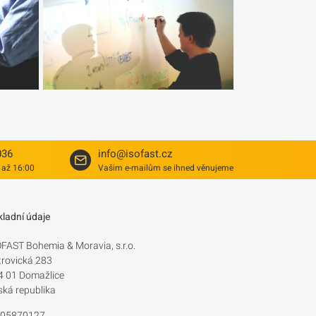
036
info@isofast.cz
 až 16:00
Vašim e-mailům se ihned věnujeme
kladní údaje
OFAST Bohemia & Moravia, s.r.o.
trovická 283
4 01 Domažlice
ská republika
: 05870127