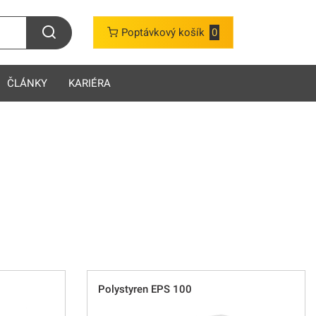
Poptávkový košík
0
ČLÁNKY
KARIÉRA
Polystyren EPS 100