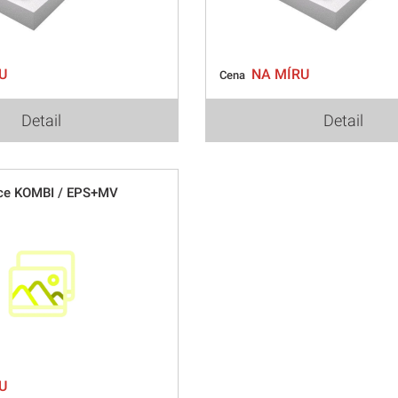
U
NA MÍRU
Cena
Detail
Detail
ace KOMBI / EPS+MV
U