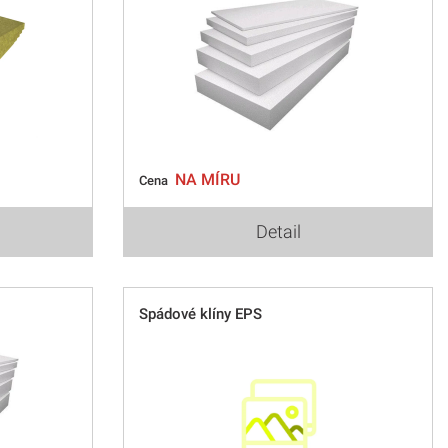
NA MÍRU
Cena
Detail
Spádové klíny EPS