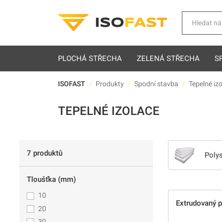
Hledat
PLOCHÁ STŘECHA
ZELENÁ STŘECHA
S
ISOFAST
Produkty
Spodní stavba
Tepelné iz
TEPELNÉ IZOLACE
7 produktů
Poly
Tloušťka (mm)
10
Extrudovaný 
20
30