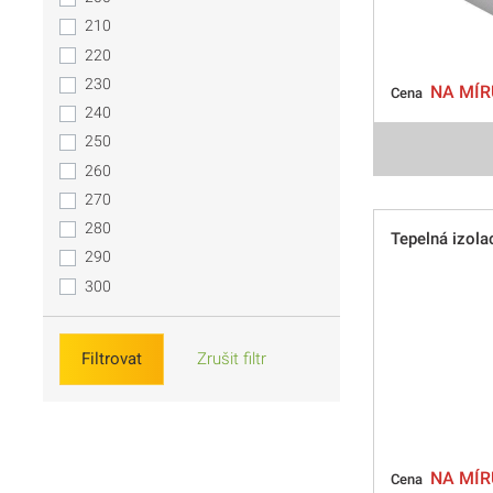
210
220
230
NA MÍR
Cena
240
250
260
270
280
Tepelná izol
290
300
Filtrovat
Zrušit filtr
NA MÍR
Cena