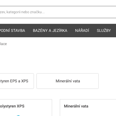
PODNÍ STAVBA
BAZÉNY A JEZÍRKA
NÁŘADÍ
SLUŽBY
olace
styren EPS a XPS
Minerální vata
polystyren XPS
Minerální vata