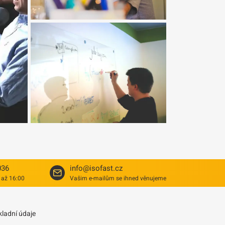
036
info@isofast.cz
 až 16:00
Vašim e-mailům se ihned věnujeme
kladní údaje