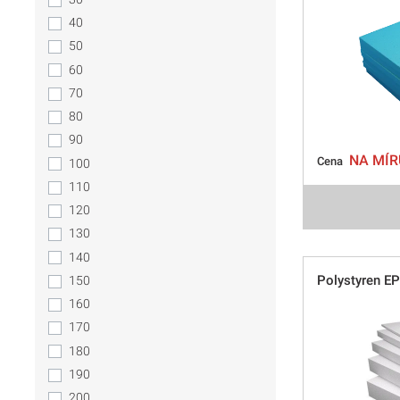
40
50
60
70
80
90
NA MÍR
Cena
100
110
120
130
140
Polystyren E
150
160
170
180
190
200