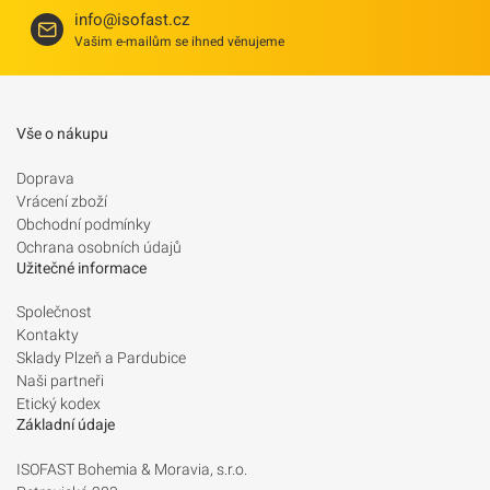
info@isofast.cz
Vašim e-mailům se ihned věnujeme
Vše o nákupu
Doprava
Vrácení zboží
Obchodní podmínky
Ochrana osobních údajů
Užitečné informace
Společnost
Kontakty
Sklady Plzeň a Pardubice
Naši partneři
Etický kodex
Základní údaje
ISOFAST Bohemia & Moravia, s.r.o.