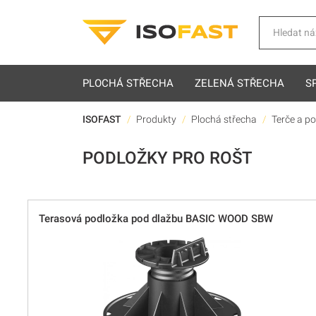
Hledat
PLOCHÁ STŘECHA
ZELENÁ STŘECHA
S
ISOFAST
Produkty
Plochá střecha
Terče a p
PODLOŽKY PRO ROŠT
Terasová podložka pod dlažbu BASIC WOOD SBW