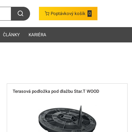
Poptávkový košík
0
ČLÁNKY
KARIÉRA
Terasová podložka pod dlažbu Star.T WOOD