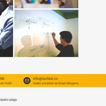
036
info@isofast.cz
 až 16:00
Vašim e-mailům se ihned věnujeme
kladní údaje