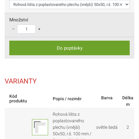
Množství
–
+
Do poptávky
VARIANTY
Kód
Barva
Délka
Popis / rozměr
produktu
m
Rohová lišta z
poplastovaného
plechu (vnější)
světle šedá
2
50x50, r.š. 100 mm /