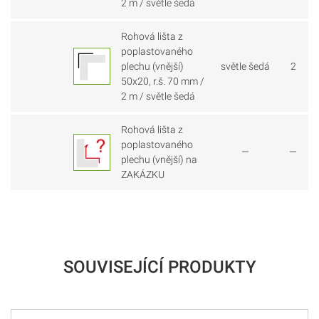
2 m / světle šedá
Rohová lišta z
poplastovaného
plechu (vnější)
světle šedá
2
50x20, r.š. 70 mm /
2 m / světle šedá
Rohová lišta z
poplastovaného
—
—
plechu (vnější) na
ZAKÁZKU
SOUVISEJÍCÍ PRODUKTY