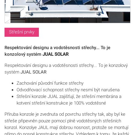
Střešní prvky
Respektování designu a vodotěsnosti střechy... To je
konzolový systém
JUAL SOLAR
Respektování designu a vodotěsnosti střechy... To je konzolový
systém
JUAL SOLAR
Zachování původní funkce střechy
Odvodňovací schopnost střechy nesmí být narušena
Střešní konzole JUAL zajišťují, že střešní membrána a
kotvení střešní konstrukce je 100% vodotěsné
Příruba konzole je zvednuta od povrchu střechy tak, aby byl ke
střeše připevněn pouze pomocí plně vodotěsných střešních
konzol. Konzolye JAUL mají dobrou nosnost, protože se montují
přímo do nosné konstrukce střechy. Vzhledem k tomu, že každý