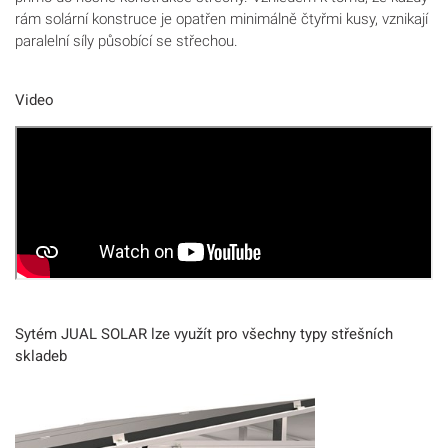
rám solární konstruce je opatřen minimálně čtyřmi kusy, vznikají
paralelní síly působící se střechou.
Video
Sytém JUAL SOLAR lze využít pro všechny typy střešních
skladeb