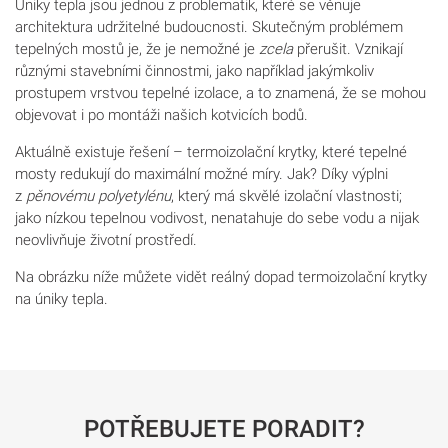
Úniky tepla jsou jednou z problematik, které se věnuje
architektura udržitelné budoucnosti. Skutečným problémem
tepelných mostů je, že je nemožné je
zcela
přerušit. Vznikají
různými stavebními činnostmi, jako například jakýmkoliv
prostupem vrstvou tepelné izolace, a to znamená, že se
mohou
objevovat i po montáži našich kotvicích bodů
.
Aktuálně existuje řešení – termoizolační krytky, které tepelné
mosty redukují do maximální možné míry. Jak? Díky výplni
z
pěnovému polyetylénu
, který má skvělé izolační vlastnosti;
jako
nízkou tepelnou vodivost
,
nenatahuje do sebe vodu
a
nijak
neovlivňuje životní prostředí
.
Na obrázku níže můžete vidět reálný dopad termoizolační krytky
na úniky tepla.
POTŘEBUJETE PORADIT?