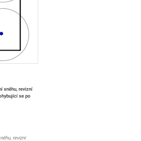
í sněhu, revizní
pohybující se po
něhu, revizní