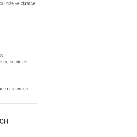
ou níže ve zkratce
ce
tice kotvicích
ce o kotvicích
ÝCH