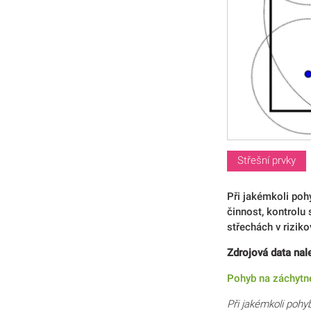
Střešní prvky
Při jakémkoli pohy
činnost, kontrolu 
střechách v rizik
Zdrojová data nal
Pohyb na záchyt
Při jakémkoli pohy