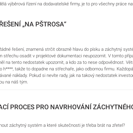
dělá výběrová řízení na dodavatelské firmy, je to pro všechny práce na
ŘEŠENÍ „NA PŠTROSA“
 žádné řešení, znamená strčit obrazně hlavu do písku a záchytný sy
ím střechu osadit v projektové dokumentaci neupozornit. V tomto pří
ěl na tento nedostatek upozornit, a kdo za to nese odpovědnost. Větš
 h****, takže to dopadne na střechaře, jako odbornou firmu. Každopá
ané náklady. Pokud si nevíte rady, jak na takový nedostatek investor
rou na náš tým.
CÍ PROCES PRO NAVRHOVÁNÍ ZÁCHYTNÉH
out záchytný systém a které skutečnosti je třeba brát na zřetel?