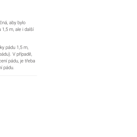
čná, aby bylo
1,5 m, ale i další
ky pádu 1,5 m,
pádu). V případě,
ení pádu, je třeba
ní pádu.