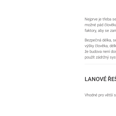
Nejprve je třeba s
možné pád člověka 
faktory, aby se za
Bezpečná
délka, s
výšky člověka, dél
že budova není dos
použít zádržný sys
LANOVÉ ŘE
Vhodné pro větší s