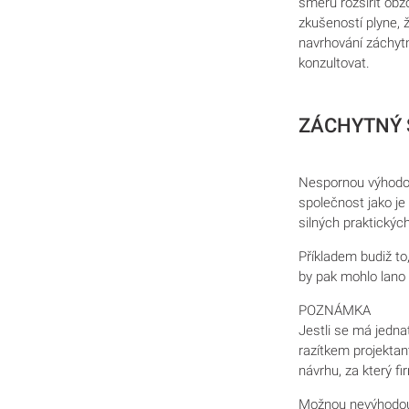
směru rozšířit obz
zkušeností plyne,
navrhování záchyt
konzultovat.
ZÁCHYTNÝ 
Nespornou výhodou
společnost jako je
silných praktických
Příkladem budiž to
by pak mohlo lano
POZNÁMKA
Jestli se má jedna
razítkem projekta
návrhu, za který 
Možnou nevýhodou m