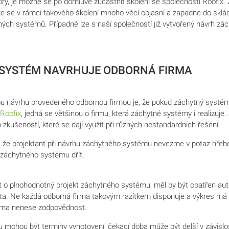
ory, je možné se po domluvě zúčastnit školení se společností Roofix.
 že se v rámci takového školení mnoho věcí objasní a zapadne do skl
ných systémů. Případně lze s naší společností již vytvořený návrh z
SYSTÉM NAVRHUJE ODBORNÁ FIRMA
 návrhu provedeného odbornou firmou je, že pokud záchytný systém
Roofix
, jedná se většinou o firmu, která záchytné systémy i realizuje
 zkušeností, které se dají využít při různých nestandardních řešení.
, že projektant při návrhu záchytného systému nevezme v potaz hřebe
 záchytného systému dřít.
t o plnohodnotný projekt záchytného systému, měl by být opatřen au
nta. Ne každá odborná firma takovým razítkem disponuje a výkres má
firma nenese zodpovědnost.
ohou být termíny vyhotovení, čekací doba může být delší v závislost