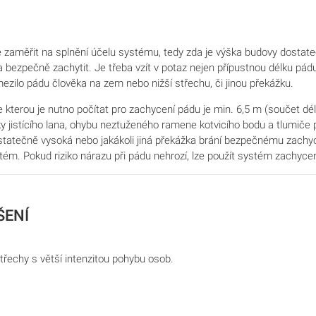
e zaměřit na splnění účelu systému, tedy zda je výška budovy dostate
bezpečně zachytit. Je třeba vzít v potaz nejen přípustnou délku pádu 
mezilo pádu člověka na zem nebo nižší střechu, či jinou překážku.
e kterou je nutno počítat pro zachycení pádu je min. 6,5 m
(součet dél
ky jistícího lana, ohybu neztuženého ramene kotvicího bodu a tlumiče 
tatečně vysoká nebo jakákoli jiná překážka brání bezpečnému zachyc
tém. Pokud riziko nárazu při pádu nehrozí, lze použít systém zachyce
ŠENÍ
třechy s větší intenzitou pohybu osob.