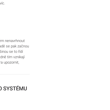
víc.
stém nenavrhnout
padě se pak začnou
inou se to řídí
dně tím vznikají
a upozornit,
O SYSTÉMU