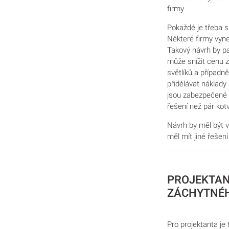
firmy.
Pokaždé je třeba s
Některé firmy vyne
Takový návrh by pa
může snížit cenu z
světlíků a případn
přidělávat náklady 
jsou zabezpečené p
řešení než pár ko
Návrh by měl být v
měl mít jiné řešen
PROJEKTAN
ZÁCHYTNÉ
Pro projektanta je 