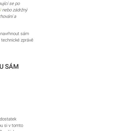
ující se po
ý
nebo zádržný
hování a
t navrhnout sám
v technické zprávě
U SÁM
edostatek
u si v tomto