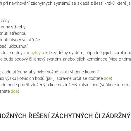
 při navrhování záchytných systémů se skládá z šesti kroků, které js
 zóny:
hrany střechy
dnutí střechou
nutí otvory ve střeše
ečí uklouznutí
kde je nutný
záchytný
a kde
zádržný systém
, případně jejich
kombina
kde bude
bodový
či
lanový systém
, anebo jejich
kombinace
(více o téma
dkladu
střechy, aby bylo možné zvolit vhodné kotvení
ící
výšku kotvicích bodů
(jak ji správně určit se dočtete
zde
)
 kde bude použit
ztužený
a kde
neztužený kotvicí bod
(veškeré informa
eznete
zde
)
MOŽNÝCH ŘEŠENÍ ZÁCHYTNÝCH ČI ZÁDRŽN