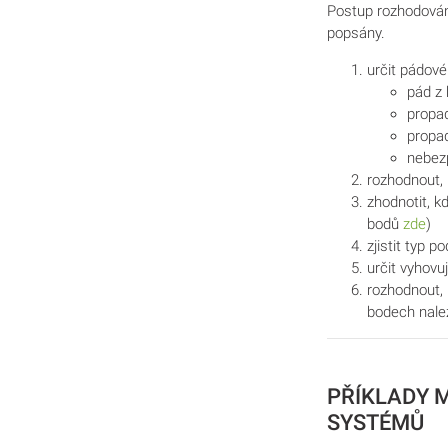
Postup rozhodování
popsány.
určit
pádové
pád z 
propa
propad
nebezp
rozhodnout, 
zhodnotit, 
bodů
zde
)
zjistit
typ po
určit vyhovuj
rozhodnout,
bodech nal
PŘÍKLADY 
SYSTÉMŮ