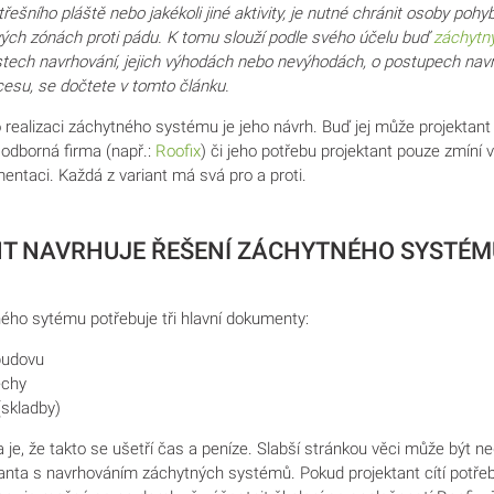
třešního pláště nebo jakékoli jiné aktivity, je nutné chránit osoby pohyb
vých zónách proti pádu. K tomu slouží podle svého účelu buď
záchytn
ech navrhování, jejich výhodách nebo nevýhodách, o postupech navr
esu, se dočtete v tomto článku.
 realizaci záchytného systému je jeho návrh. Buď jej může projektan
 odborná firma (např.:
Roofix
) či jeho potřebu projektant pouze zmíní 
entaci. Každá z variant má svá pro a proti.
T NAVRHUJE ŘEŠENÍ ZÁCHYTNÉHO SYSTÉM
ého sytému potřebuje tři hlavní dokumenty:
budovu
echy
(skladby)
a je, že takto se ušetří čas a peníze. Slabší stránkou věci může být n
anta s navrhováním záchytných systémů. Pokud projektant cítí potřeb