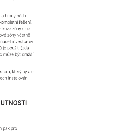
y a hrany pádu.
 kompletní řešení.
zikové zóny sice
kové zóny včetně
muset investorovi
 je použit, (zda
ec může být dražší
tora, který by ale
ech instalován.
NUTNOSTI
ím pak pro