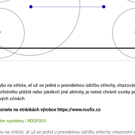
bu na střeše, ať už se jedná o pravidelnou údržbu střechy, shazován
střešního pláště nebo jakékoli jiné aktivity, je nutné chránit osoby 
ových zónách.
eznete na stránkách výrobce https://www.roofix.cz
ném systému | ROOFIX®
bu na střeše, ať už se jedná o pravidelnou údržbu střechy, shazování s