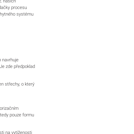
 Z našich
ádačky procesu
áchytného systému
 navrhuje
. Je zde předpoklad
n střechy, o který
torizačním
 tedy pouze formu
i na vytíženosti