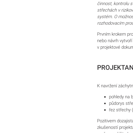
činnost, kontrolu s
střechách v riziko
systém. O možnost
rozhodovacím proc
Prvním krokem pro
nebo návrh vytvoří
v projektové dokum
PROJEKTAN
K navržení záchytn
pohledy na 
půdorys stř
řez střechy 
Pozitivem dozajist
zkušeností projekt