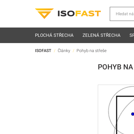
Hledat
PLOCHÁ STŘECHA
ZELENÁ STŘECHA
S
ISOFAST
Články
Pohyb na střeše
POHYB NA