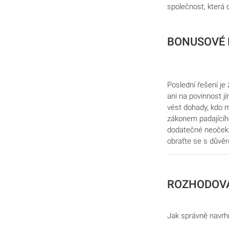
společnost, která 
BONUSOVÉ 
Poslední řešení je
ani na povinnost j
vést dohady, kdo m
zákonem padajícího
dodatečné neočekáv
obraťte se s důvě
ROZHODOVA
Jak správně navrhn