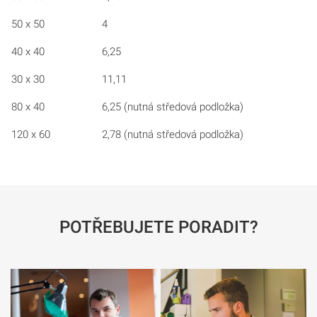
50 x 50
4
40 x 40
6,25
30 x 30
11,11
80 x 40
6,25 (nutná středová podložka)
120 x 60
2,78 (nutná středová podložka)
POTŘEBUJETE PORADIT?