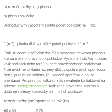
a) rozměr dlažby a její plochu
b) plochu pokládky
Jednoduchým výpočtem zjistíte počet podložek na 1 m
2
.
1 (m
2
) : plocha dlažby (m
2
) = počet podložek / 1 m
2
Pak už jenom stačí výsledné číslo vynásobit celkovou plochou,
kterou máte připravenou k pokládce. Výsledné číslo Vám ukáže,
kolik podložek nebo terčů budete pravděpodobně potřebovat.
Níže uvádíme základní rozměry dlažby spolu s jejich spotřebou.
Berte, prosím, na vědomí, že uvedená spotřeba je pouze
orientační. Pro přesnou kalkulaci nás neváhejte kontaktovat na
adrese:
prodej@itadeco.cz
. Kalkulace provádíme zdarma a
dodáme i přesný kladečský plán našich podložek.
rozměr dlažby (cm)
spotřeba na m
2
(ks)
60 x 60
2,78