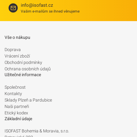
info@isofast.cz
Vašim e-mailům se ihned věnujeme
Vše o nákupu
Doprava
Vrácení zboží
Obchodní podmínky
Ochrana osobních údajů
Užitečné informace
Společnost
Kontakty
Sklady Plzeň a Pardubice
Naši partneři
Etický kodex
Základní údaje
ISOFAST Bohemia & Moravia, s.r.o.