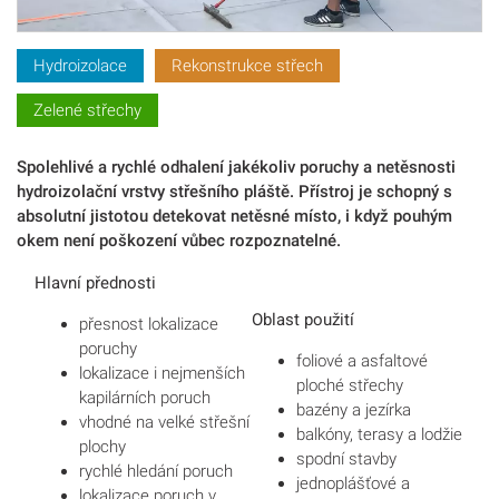
Hydroizolace
Rekonstrukce střech
Zelené střechy
Spolehlivé a rychlé odhalení jakékoliv poruchy a netěsnosti
hydroizolační vrstvy střešního pláště. Přístroj je schopný s
absolutní jistotou detekovat netěsné místo, i když pouhým
okem není poškození vůbec rozpoznatelné.
Hlavní přednosti
Oblast použití
přesnost lokalizace
poruchy
foliové a asfaltové
lokalizace i nejmenších
ploché střechy
kapilárních poruch
bazény a jezírka
vhodné na velké střešní
balkóny, terasy a lodžie
plochy
spodní stavby
rychlé hledání poruch
jednoplášťové a
lokalizace poruch v