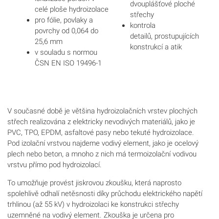
dvouplášťové ploché
celé ploše hydroizolace
střechy
pro fólie, povlaky a
kontrola
povrchy
od 0,064 do
detailů, prostupujících
25,6 mm
konstrukcí a atik
v souladu s normou
ČSN EN ISO 19496-1
V současné době je většina hydroizolačních vrstev plochých
střech realizována z elektricky nevodivých materiálů, jako je
PVC, TPO, EPDM, asfaltové pasy nebo tekuté hydroizolace.
Pod izolační vrstvou najdeme vodivý element, jako je ocelový
plech nebo beton, a mnoho z nich má termoizolační vodivou
vrstvu přímo pod hydroizolací.
To umožňuje provést jiskrovou zkoušku, která naprosto
spolehlivě odhalí netěsnosti díky průchodu elektrického napětí
trhlinou (až 55 kV) v hydroizolaci ke konstrukci střechy
uzemněné na vodivý element.
Zkouška je určena pro