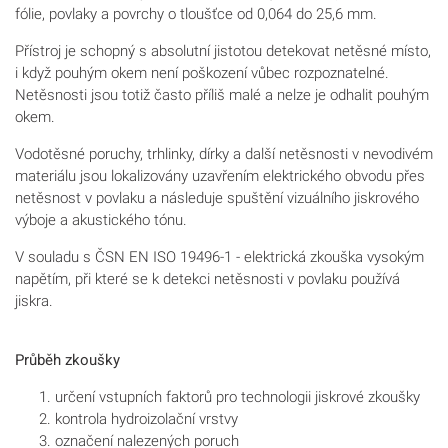
fólie,
povlaky a povrchy
o
tloušťce od 0,064 do 25,6 mm.
Přístroj je schopný s absolutní jistotou detekovat netěsné místo,
i když pouhým okem není poškození vůbec rozpoznatelné.
Netěsnosti jsou totiž často příliš malé a nelze je odhalit pouhým
okem.
Vodotěsné poruchy, trhlinky, dírky a další netěsnosti v nevodivém
materiálu jsou lokalizovány uzavřením elektrického obvodu přes
netěsnost v povlaku a následuje spuštění vizuálního jiskrového
výboje a akustického tónu.
V souladu s ČSN EN ISO 19496-1 - elektrická zkouška vysokým
napětím, při které se k detekci netěsnosti v povlaku používá
jiskra.
Průběh zkoušky
určení vstupních faktorů pro technologii jiskrové zkoušky
kontrola hydroizolační vrstvy
označení nalezených poruch